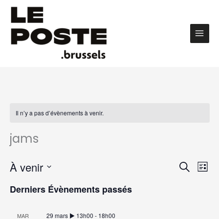
Aller
au
contenu
Main
Men
Il n’y a pas d’évènements à venir.
jams
Recherche
Navig
À venir
Recherch
et
de
Liste
navigation
vues
Sélectionnez
de
Évèn
une
Derniers Évènements passés
vues
date.
Évènements
29 mars ▶︎ 13h00
-
18h00
MAR