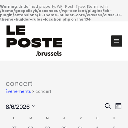
Warning
: Undefined property: WP_Post_Type::$term_id in
/home/geopolisyk/ascenseur/wp-content/plugins/bb-
plugin/extensions/fl-theme-builder-core/classes/class-fl-
theme-builder-rules-location.php
on line
134
Aller
au
contenu
Main
Men
concert
Évènements
concert
Recherche
Navig
8/6/2026
Recherch
et
de
Mois
navigation
vues
Sélectionnez
de
Évèn
une
Calendrier
L
LUNDI
M
MARDI
M
MERCREDI
J
JEUDI
V
VENDREDI
S
SAMEDI
D
DIMANC
vues
date.
de
Évènements
Évènements
27
28
29
30
31
1
2