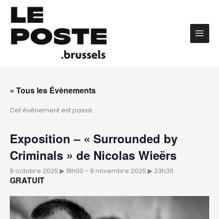
Aller
au
contenu
Main
Men
« Tous les Évènements
Cet évènement est passé.
Exposition – « Surrounded by
Criminals » de Nicolas Wieërs
9 octobre 2025 ▶︎ 18h00
-
9 novembre 2025 ▶︎ 23h30
GRATUIT