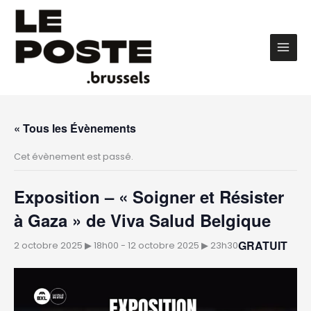
Aller
au
contenu
Main
Men
« Tous les Évènements
Cet évènement est passé.
Exposition – « Soigner et Résister
à Gaza » de Viva Salud Belgique
GRATUIT
2 octobre 2025 ▶︎ 18h00
-
12 octobre 2025 ▶︎ 23h30