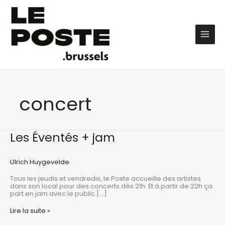
Aller
au
contenu
Main
Men
concert
Les Éventés + jam
Ulrich Huygevelde
Tous les jeudis et vendredis, le Poste accueille des artistes
dans son local pour des concerts dès 21h. Et à partir de 22h ça
part en jam avec le public […]
Les
Lire la suite »
Éventés