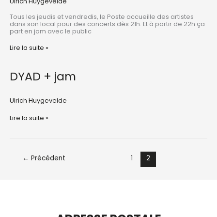
Ulrich Huygevelde
Tous les jeudis et vendredis, le Poste accueille des artistes
dans son local pour des concerts dès 21h. Et à partir de 22h ça
part en jam avec le public
JAM
Lire la suite »
ULB
DYAD + jam
Ulrich Huygevelde
DYAD
Lire la suite »
+
jam
←
Précédent
1
2