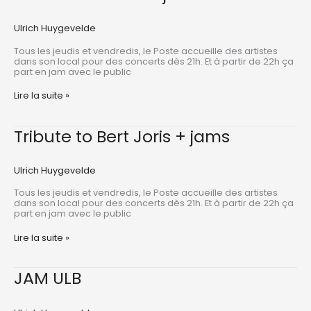
+
jam
Ulrich Huygevelde
Tous les jeudis et vendredis, le Poste accueille des artistes
dans son local pour des concerts dès 21h. Et à partir de 22h ça
part en jam avec le public
Such
Lire la suite »
a
weather
+
Tribute to Bert Joris + jams
jam
Ulrich Huygevelde
Tous les jeudis et vendredis, le Poste accueille des artistes
dans son local pour des concerts dès 21h. Et à partir de 22h ça
part en jam avec le public
Tribute
Lire la suite »
to
Bert
Joris
JAM ULB
+
jams