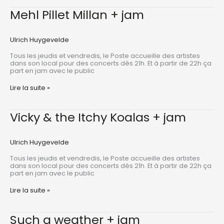
+
jam
Mehl Pillet Millan + jam
Ulrich Huygevelde
Tous les jeudis et vendredis, le Poste accueille des artistes
dans son local pour des concerts dès 21h. Et à partir de 22h ça
part en jam avec le public
Mehl
Lire la suite »
Pillet
Millan
+
Vicky & the Itchy Koalas + jam
jam
Ulrich Huygevelde
Tous les jeudis et vendredis, le Poste accueille des artistes
dans son local pour des concerts dès 21h. Et à partir de 22h ça
part en jam avec le public
Vicky
Lire la suite »
&
the
Itchy
Such a weather + jam
Koalas