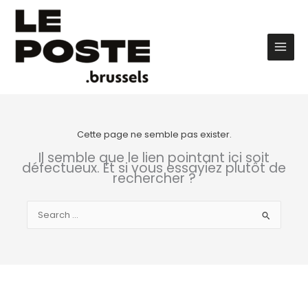
Aller
au
contenu
Main
Men
Cette page ne semble pas exister.
Il semble que le lien pointant ici soit
défectueux. Et si vous essayiez plutôt de
rechercher ?
Rechercher :