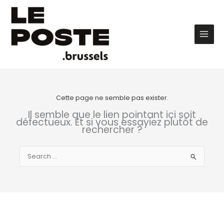
Aller
au
contenu
Main
Men
Cette page ne semble pas exister.
Il semble que le lien pointant ici soit
défectueux. Et si vous essayiez plutôt de
rechercher ?
Rechercher :