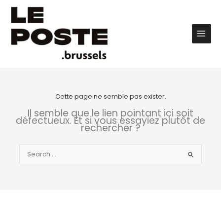
Aller
au
contenu
Main
Men
Cette page ne semble pas exister.
Il semble que le lien pointant ici soit
défectueux. Et si vous essayiez plutôt de
rechercher ?
Rechercher :