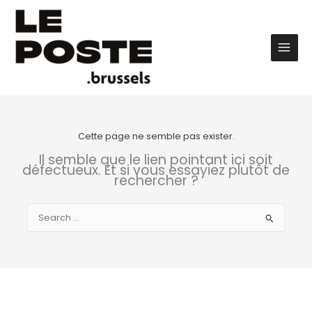
Aller
au
contenu
Main
Men
Cette page ne semble pas exister.
Il semble que le lien pointant ici soit
défectueux. Et si vous essayiez plutôt de
rechercher ?
Rechercher :