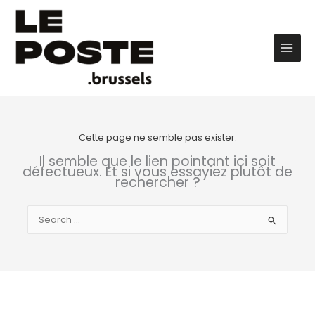
Aller
au
contenu
Main
Men
Cette page ne semble pas exister.
Il semble que le lien pointant ici soit
défectueux. Et si vous essayiez plutôt de
rechercher ?
Rechercher :