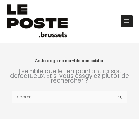
Aller
au
contenu
Main
Men
Cette page ne semble pas exister.
Il semble que le lien pointant ici soit
défectueux. Et si vous essayiez plutôt de
rechercher ?
Rechercher :