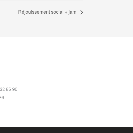
Réjouissement social + jam
 32 85 90
76