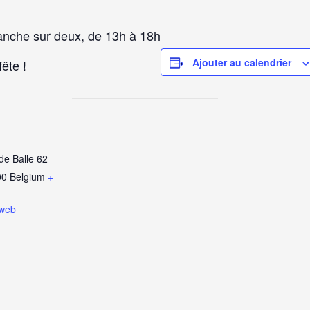
manche sur deux, de 13h à 18h
Ajouter au calendrier
ête !
de Balle 62
00
Belgium
+
 web