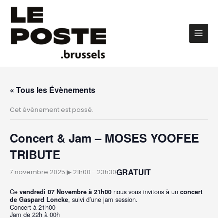
Aller
au
contenu
Main
Men
« Tous les Évènements
Cet évènement est passé.
Concert & Jam – MOSES YOOFEE
TRIBUTE
GRATUIT
7 novembre 2025 ▶︎ 21h00
-
23h30
Ce
nous vous invitons à un
vendredi 07 Novembre à 21h00
concert
, suivi d’une jam session.
de Gaspard Loncke
Concert à 21h00
Jam de 22h à 00h