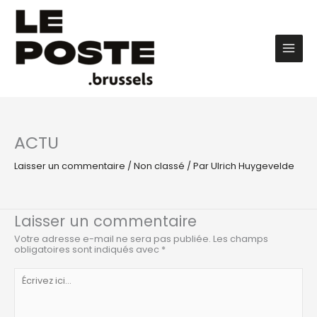
Aller
au
contenu
Main
Men
ACTU
Laisser un commentaire
/
Non classé
/ Par
Ulrich Huygevelde
Laisser un commentaire
Votre adresse e-mail ne sera pas publiée.
Les champs
obligatoires sont indiqués avec
*
Écrivez
ici…